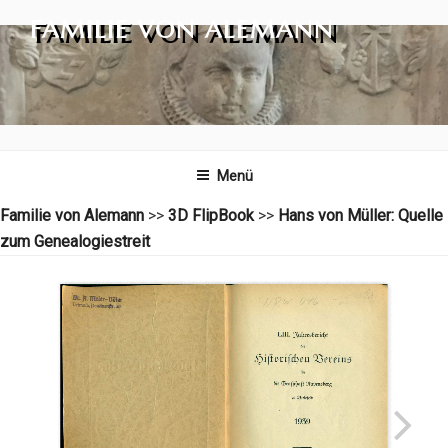
Zum
FAMILIE VON ALEMANN
Inhalt
springen
Menü
Familie von Alemann
>>
3D FlipBook
>>
Hans von Müller: Quelle
zum Genealogiestreit