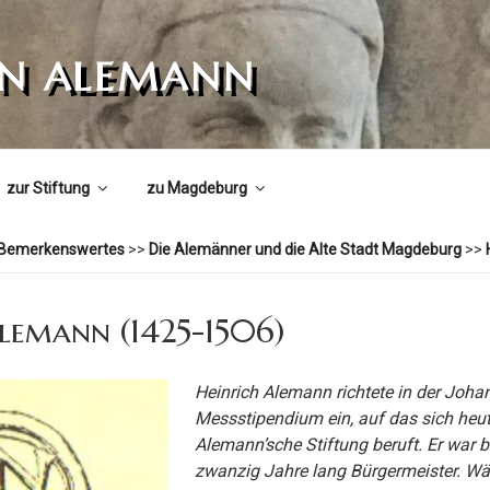
ON ALEMANN
zur Stiftung
zu Magdeburg
Bemerkenswertes
>>
Die Alemänner und die Alte Stadt Magdeburg
>>
lemann (1425-1506)
Heinrich Alemann richtete in der Joha
Messstipendium ein, auf das sich heut
Alemann’sche Stiftung beruft. Er war 
zwanzig Jahre lang Bürgermeister. Wä