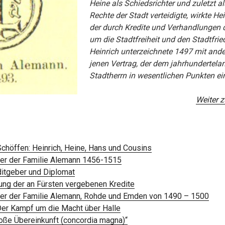
Heine als Schiedsrichter und zuletzt a
Rechte der Stadt verteidigte, wirkte He
der durch Kredite und Verhandlungen
um die Stadtfreiheit und den Stadtfrie
Heinrich unterzeichnete 1497 mit ande
jenen Vertrag, der dem jahrhundertela
Stadtherrn in wesentlichen Punkten ei
Weiter 
chöffen: Heinrich, Heine, Hans und Cousins
ter der Familie Alemann 1456-1515
ditgeber und Diplomat
lung der an Fürsten vergebenen Kredite
ter der Familie Alemann, Rohde und Emden von 1490 – 1500
Der Kampf um die Macht über Halle
ße Übereinkunft (concordia magna)“