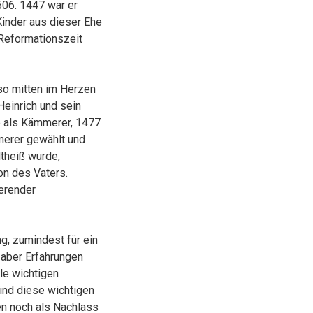
506. 1447 war er
 Kinder aus dieser Ehe
 Reformationszeit
so mitten im Herzen
Heinrich und sein
e als Kämmerer, 1477
erer gewählt und
theiß wurde,
n des Vaters.
ierender
g, zumindest für ein
 aber Erfahrungen
le wichtigen
nd diese wichtigen
n noch als Nachlass