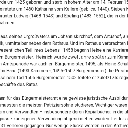
rde um 1425 geboren und starb in hohem Alter am 14. Februar 1
 heiratete um 1460 Katharina vom Kellere (geb. ca. 1440). Sieben
arunter Ludwig (1468-1543) und Ebeling (1483-1552), die in der
rnahmen.
Haus seines Urgroßvaters am Johanniskirchhof, dem Artushof, al
tik, unmittelbar neben dem Rathaus. Und im Rathaus verbrachten 
wesentlichen Teil ihres Lebens. 1458 begann Heine eine Karrier
um Bürgermeister. Heinrich
wurde zwei Jahre später zum
Kämm
n Amtsperiode war auch er Bürgermeister. 1495, als Heine Schul
n Hans (1493 Kämmerer, 1495-1507 Bürgermeister) die Positio
u seinem Tod 1506 Bürgermeister. 1503 leitete er zuletzt als reg
eschäfte des Rates.
man für das Bürgermeisteramt eine gewisse juristische Ausbildun
mussten die meisten Patriziersöhne studieren. Wichtiger waren
rn und Verwandten – insbesondere deren Kopialbücher, in die al
nisse zur eigenen Verwendung abgeschrieben wurden. Leider si
1 verloren gegangen. Nur wenige Stücke werden in den Archive