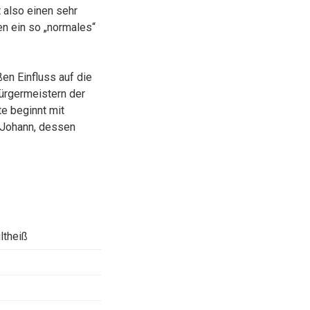
 also einen sehr
en ein so „normales“
ßen Einfluss auf die
Bürgermeistern der
te beginnt mit
 Johann, dessen
ltheiß