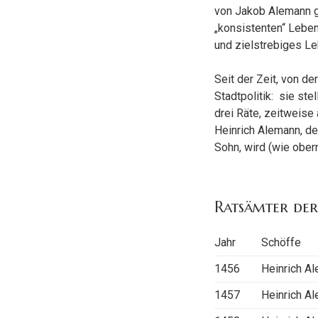
von Jakob Alemann ge
„konsistenten“ Leben
und zielstrebiges L
Seit der Zeit, von de
Stadtpolitik: sie st
drei Räte, zeitweise
Heinrich Alemann, d
Sohn, wird (wie obern
Ratsämter der
Jahr
Schöffe
1456
Heinrich A
1457
Heinrich A