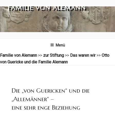
Zum
FAMILIE VON ALEMANN
Inhalt
springen
Menü
Familie von Alemann
>>
zur Stiftung
>>
Das waren wir
>>
Otto
von Guericke und die Familie Alemann
Die „von Guericken“ und die
„Allemänner“ –
eine sehr enge Beziehung