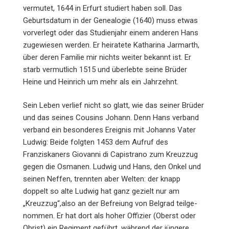
vermutet, 1644 in Erfurt studiert haben soll. Das
Geburtsdatum in der Genealogie (1640) muss etwas
vorverlegt oder das Studienjahr einem anderen Hans
zugewiesen werden. Er heiratete Katharina Jarmarth,
über deren Familie mir nichts weiter bekannt ist. Er
starb vermutlich 1515 und überlebte seine Brüder
Heine und Heinrich um mehr als ein Jahrzehnt.
Sein Leben verlief nicht so glatt, wie das seiner Brüder
und das seines Cousins Johann. Denn Hans verband
verband ein besonderes Ereignis mit Johanns Vater
Ludwig: Beide folgten 1453 dem Aufruf des
Franziskaners Giovanni di Capistrano zum Kreuz­zug
gegen die Osmanen. Ludwig und Hans, den Onkel und
seinen Neffen, trennten aber Welten: der knapp
doppelt so alte Ludwig hat ganz gezielt nur am
„Kreuzzug“,also an der Befreiung von Belgrad teilge­
nom­men. Er hat dort als hoher Offizier (Oberst oder
Obrist) ein Regiment geführt, während der jüngere