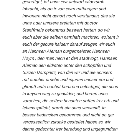
gevertiget, ist unns ewr antwort widerumb
inbracht, als ob ir von ewrn mitburgern und
inwonern nicht gehort noch verstanden, das sie
unns oder unnsere prelaten mit doctor
Stanffmels bekentnus beswert hetten, so wir
euch aber die selben namhaft machten, woltent ir
euch der gebure halden; darauf zeugen wir euch
an Hannsen Aleman burgermeister, Hannsen
Hoym , den man nenn et den stadtvogt, Hannsen
Aleman den eldisten unter den schöpffen und
Giszen Dompnitz, von den wir und die unnsern
mit solcher smehe und injurien unnser ere und
glimpft aufs hochst herurend belestiget, die unns
in keynen weg zu gedulden, und herren unns
vorsehen, die selben benanten solten irer erb und
lehenszpflicht, somit sie unns verwandt, in
besser bedencken genommen und nicht so gar
vergessenlich zurucke gestellet haben so wir
danne gedachter irer beredung und ungegrundten