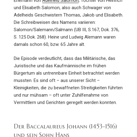
Ehemann von
Adelheid Salomon
, Tochter von Heinrich
und Elisabeth Salomon, also auch Schwager von
Adelheids Geschwistern Thomas, Jakob und Elisabeth.
Die Schreibweisen des Namens variieren:
Salomon/Salemann/Salmann (UB III, S.167, Dok. 376,
S. 125 Dok. 268). Heine und Ludwig Alemann waren
damals schon 60, bzw. 65 Jahre alt.
Die Episode verdeutlicht, dass das Militärische, das
Juristische und das Kaufmännische im frühen
Bürgertum als untrennbare Einheit betrachtet werden
mussten. Es sind oft – aus unserer Sicht –
Kleinigkeiten, die zu bewaffneten Streitigkeiten führten
und nur mühsam – oft unter Zuhilfenahme von
Vermittlern und Gerichten geregelt werden konnten.
Der Baccalaureus Johann (1453-1516)
und sein Sohn Hans