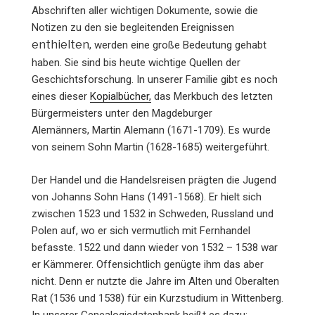
Abschriften aller wichtigen Dokumente, sowie die
Notizen zu den sie begleitenden Ereignissen
enthielten
, werden eine große Bedeutung gehabt
haben. Sie sind bis heute wichtige Quellen der
Geschichtsforschung. In unserer Familie gibt es noch
eines dieser
Kopialbücher,
das Merkbuch des letzten
Bürgermeisters unter den Magdeburger
Alemänners, Martin Alemann (1671-1709). Es wurde
von seinem Sohn Martin (1628-1685) weitergeführt.
Der Handel und die Handelsreisen prägten die Jugend
von Johanns Sohn Hans (1491-1568). Er hielt sich
zwischen 1523 und 1532 in Schweden, Russland und
Polen auf, wo er sich vermutlich mit Fern­handel
befasste. 1522 und dann wieder von 1532 – 1538 war
er Kämmerer. Offensichtlich genügte ihm das aber
nicht. Denn er nutzte die Jahre im Alten und Oberalten
Rat (1536 und 1538) für ein Kurzstu­dium in Wittenberg.
In unserer Genealogiedatenbank heißt es dazu: