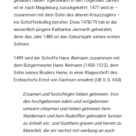
gedauert haben. Irgendwann in den folgenden Jahren
ist er nach Magdeburg zurückgekehrt. 1477 wird er –
zusammen mit dem Sohn des älteren Kreuzzüglers –
ins Schöffenkolleg berufen. Etwa 1478/79 hat er die
wesentlich jüngere Katharina Jarmarth geheiratet,
denn das Jahr 1480 ist das Geburtsjahr seines ersten
Sohnes.
1499 wird der Schöffe Hans Alemann zusammen mit
dem Bürgermeister Hans Alemann (1450-1512), dem
Sohn seines Bruders Heine, in einer Klageschrift des
Erzbischofs Ernst von Sachsen erwähnt (UB II, S. 654):
Ersamen und fursichtigen lieben getrewen. Von
den hochgebornen edeln und wolgebornen
unnsern oheymen und lieben getrewen hern
Waldemarn und hern Rudolffen gebrudem fursten
zu Anhalt etc. und Gunthern graven und herren zu
Mansfelt, die wir nechst mit werbung an euch