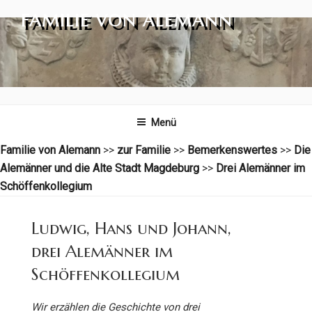
Zum
FAMILIE VON ALEMANN
Inhalt
springen
Menü
Familie von Alemann
>>
zur Familie
>>
Bemerkenswertes
>>
Die
Alemänner und die Alte Stadt Magdeburg
>>
Drei Alemänner im
Schöffenkollegium
Ludwig, Hans und Johann,
drei Alemänner im
Schöffenkollegium
Wir erzählen die Geschichte von drei