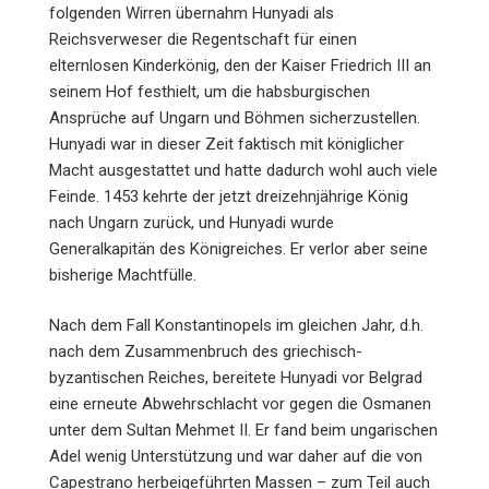
folgenden Wirren übernahm Hunyadi als
Reichsverweser die Regentschaft für einen
elternlosen Kinderkönig, den der Kaiser Friedrich III an
seinem Hof festhielt, um die habsburgischen
Ansprüche auf Ungarn und Böhmen sicherzustellen.
Hunyadi war in dieser Zeit faktisch mit königlicher
Macht ausgestattet und hatte dadurch wohl auch viele
Feinde. 1453 kehrte der jetzt dreizehnjährige König
nach Ungarn zurück, und Hun­­yadi wurde
Generalkapitän des Königreiches. Er verlor aber seine
bisherige Machtfülle.
Nach dem Fall Konstantinopels im gleichen Jahr, d.h.
nach dem Zusammenbruch des griechisch-
byzantischen Reiches, bereitete Hunyadi vor Belgrad
eine erneute Abwehrschlacht vor gegen die Osmanen
unter dem Sultan Mehmet II. Er fand beim ungari­schen
Adel wenig Unterstützung und war daher auf die von
Capestrano herbeigeführten Massen – zum Teil auch