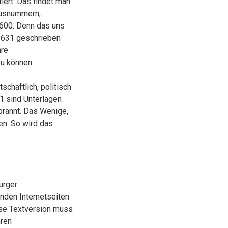
ert. Das findet man
ausnummern,
1600. Denn das uns
 1631 geschrieben
hre
u können.
schaftlich, politisch
1 sind Unterlagen
brannt. Das Wenige,
en. So wird das
urger
nden Internetseiten
ese Textversion muss
hren