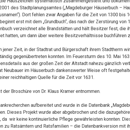
t die Hauszeichen systematisch zusammengestellt und dokumenti
3/2001 des Stadtplanungsamtes („Magdeburger Häuserbuch – H
snamen“). Dort fehlen zwar Angaben für die Zeit von 1300 bis 
beginnt erst mit dem „Grundbuch“, das nach der Zerstörung von
buch verzeichnet alle Brandstätten und hält Besitzer fest, die i
t hatten, um dann über weitere Besitzverhältnisse buchführen z
 jener Zeit, in der Stadtrat und Bürgerschaft ihrem Stadtherrn wirt
ständig gegenübertreten konnten. Im Feuersturm des 10. Mai 163
ensdetails aus der großen Zeit der Altstadt nahezu gänzlich ver
hat Neubauer im Häuserbuch dankenswerter Weise oft festgehalt
ner reichhaltigen Quelle für die Zeit vor 1631.
st der Broschüre von Dr. Klaus Kramer entnommen.
bankrecherchen aufbereitet und wurde in die Datenbank „Magdeb
den. Dieses Projekt wurde aber abgebrochen und die dazugehöre
 da wir keine kontinuierliche Pflege gewährleisten konnten. Di
en zu Ratsämtern und Ratsfamilien – die Datenbankversion mit i