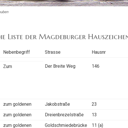
auben
he Liste der Magdeburger Hauszeiche
Nebenbegriff
Strasse
Hausnr
Der Breite Weg
146
Zum
zum goldenen
Jakobstraße
23
zum goldenen
Dreienbrezelstraße
13
zum goldenen
Goldschmiedebrücke
11 (a)