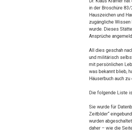
Dr. Klaus Kramer ha
in der Broschüre 8
Hauszeichen und Hau
zugängliche Wissen 
wurde. Dieses Stätten
Ansprüche angemelde
All dies geschah nach
und militärisch selb
mit persönlichen Leb
was bekannt blieb, 
Häuserbuch auch zu ei
Die folgende Liste i
Sie wurde für Daten
Zeitblder“ eingebun
wurden abgeschaltet,
daher – wie die Seit