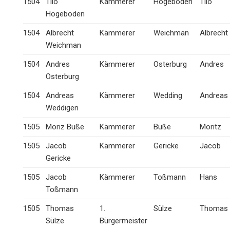
1504
Tilo
Kämmerer
Hogeboden
Tilo
Hogeboden
1504
Albrecht
Kämmerer
Weichman
Albrecht
Weichman
1504
Andres
Kämmerer
Osterburg
Andres
Osterburg
1504
Andreas
Kämmerer
Wedding
Andreas
Weddigen
1505
Moriz Buße
Kämmerer
Buße
Moritz
1505
Jacob
Kämmerer
Gericke
Jacob
Gericke
1505
Jacob
Kämmerer
Toßmann
Hans
Toßmann
1505
Thomas
1.
Sülze
Thomas
Sülze
Bürgermeister