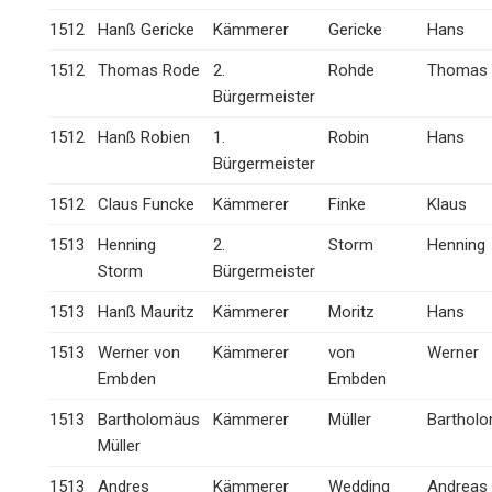
1512
Hanß Gericke
Kämmerer
Gericke
Hans
1512
Thomas Rode
2.
Rohde
Thomas
Bürgermeister
1512
Hanß Robien
1.
Robin
Hans
Bürgermeister
1512
Claus Funcke
Kämmerer
Finke
Klaus
1513
Henning
2.
Storm
Henning
Storm
Bürgermeister
1513
Hanß Mauritz
Kämmerer
Moritz
Hans
1513
Werner von
Kämmerer
von
Werner
Embden
Embden
1513
Bartholomäus
Kämmerer
Müller
Barthol
Müller
1513
Andres
Kämmerer
Wedding
Andreas