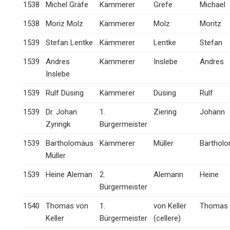
1538
Michel Gräfe
Kämmerer
Grefe
Michael
1538
Moriz Molz
Kämmerer
Molz
Moritz
1539
Stefan Lentke
Kämmerer
Lentke
Stefan
1539
Andres
Kämmerer
Inslebe
Andres
Inslebe
1539
Rulf Düsing
Kämmerer
Düsing
Rulf
1539
Dr. Johan
1.
Ziering
Johann
Zyringk
Bürgermeister
1539
Bartholomäus
Kämmerer
Müller
Barthol
Müller
1539
Heine Aleman
2.
Alemann
Heine
Bürgermeister
1540
Thomas von
1.
von Keller
Thomas
Keller
Bürgermeister
(cellere)