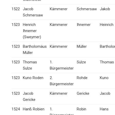
1522
Jacob
Kämmerer
Schmersaw
Jakob
Schmersaw
1523
Henrich
Kämmerer
Ihnemer
Heinrich
Ihnemer
(Sweymer)
1523
Bartholomäus
Kämmerer
Müller
Barthol
Müller
1523
Thomas
1.
Sülze
Thomas
Sulze
Bürgermeister
1523
Kuno Roden
2.
Rohde
Kuno
Bürgermeister
1523
Jacob
Kämmerer
Gericke
Jacob
Gericke
1524
Hanß Robien
1.
Robin
Hans