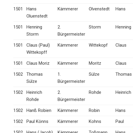
1501
Hans
Kämmerer
Olvenstedt
Hans
Oluenstedt
1501
Henning
2.
Storm
Henning
Storm
Bürgermeister
1501
Claus (Paul)
Kämmerer
Wittekopf
Claus
Wittekopff
1501
Claus Moriz
Kämmerer
Moritz
Claus
1502
Thomas
1.
Sülze
Thomas
Sülze
Bürgermeister
1502
Heinrich
2.
Rohde
Heinrich
Rohde
Bürgermeister
1502
Hanß Robien
Kämmerer
Robin
Hans
1502
Paul Könns
Kämmerer
Kohns
Paul
1502
Hans (Jacob)
Kämmerer
Toßmann
Hans