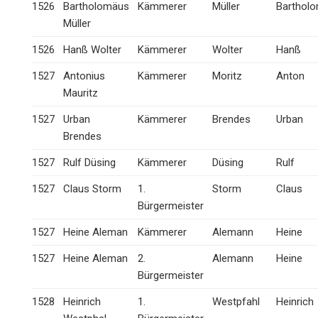
1526
Bartholomäus
Kämmerer
Müller
Barthol
Müller
1526
Hanß Wolter
Kämmerer
Wolter
Hanß
1527
Antonius
Kämmerer
Moritz
Anton
Mauritz
1527
Urban
Kämmerer
Brendes
Urban
Brendes
1527
Rulf Düsing
Kämmerer
Düsing
Rulf
1527
Claus Storm
1.
Storm
Claus
Bürgermeister
1527
Heine Aleman
Kämmerer
Alemann
Heine
1527
Heine Aleman
2.
Alemann
Heine
Bürgermeister
1528
Heinrich
1.
Westpfahl
Heinrich