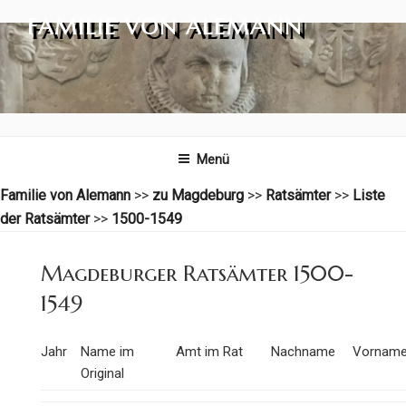
Zum
FAMILIE VON ALEMANN
Inhalt
springen
Menü
Familie von Alemann
>>
zu Magdeburg
>>
Ratsämter
>>
Liste
der Ratsämter
>>
1500-1549
Magdeburger Ratsämter 1500-
1549
Jahr
Name im
Amt im Rat
Nachname
Vornam
Original