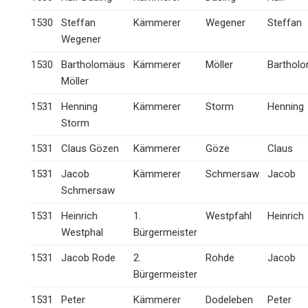
1530
Steffan
Kämmerer
Wegener
Steffan
Wegener
1530
Bartholomäus
Kämmerer
Möller
Barthol
Möller
1531
Henning
Kämmerer
Storm
Henning
Storm
1531
Claus Gözen
Kämmerer
Göze
Claus
1531
Jacob
Kämmerer
Schmersaw
Jacob
Schmersaw
1531
Heinrich
1.
Westpfahl
Heinrich
Westphal
Bürgermeister
1531
Jacob Rode
2.
Rohde
Jacob
Bürgermeister
1531
Peter
Kämmerer
Dodeleben
Peter