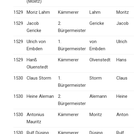
(Molitz)
1529
Moriz Lahm
Kämmerer
Lahm
Moritz
1529
Jacob
2.
Gericke
Jacob
Gericke
Bürgermeister
1529
Ulrich von
1.
von
Ulrich
Embden
Bürgermeister
Embden
1529
Hanß
Kämmerer
Olvenstedt
Hans
Oluenstedt
1530
Claus Storm
1.
Storm
Claus
Bürgermeister
1530
Heine Aleman
2.
Alemann
Heine
Bürgermeister
1530
Antonius
Kämmerer
Moritz
Anton
Mauritz
1530
Rulf Düsing
Kämmerer
Düsing
Rulf