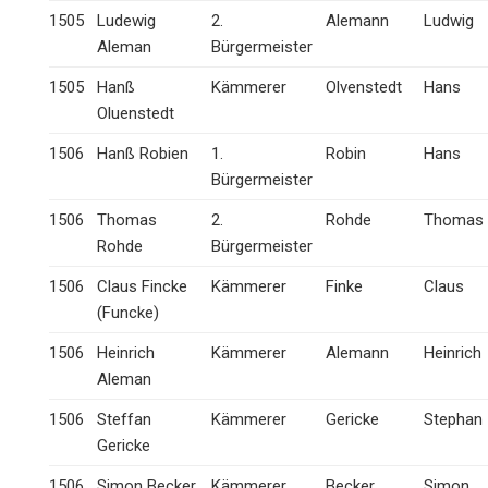
1505
Ludewig
2.
Alemann
Ludwig
Aleman
Bürgermeister
1505
Hanß
Kämmerer
Olvenstedt
Hans
Oluenstedt
1506
Hanß Robien
1.
Robin
Hans
Bürgermeister
1506
Thomas
2.
Rohde
Thomas
Rohde
Bürgermeister
1506
Claus Fincke
Kämmerer
Finke
Claus
(Funcke)
1506
Heinrich
Kämmerer
Alemann
Heinrich
Aleman
1506
Steffan
Kämmerer
Gericke
Stephan
Gericke
1506
Simon Becker
Kämmerer
Becker
Simon