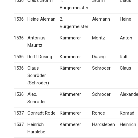
1536
Claus Storm
1.
Storm
Claus
Bürgermeister
1536
Heine Aleman
2.
Alemann
Heine
Bürgermeister
1536
Antonius
Kämmerer
Moritz
Anton
Mauritz
1536
Rulff Düsing
Kämmerer
Düsing
Rulf
1536
Claus
Kämmerer
Schroder
Claus
Schröder
(Schroder)
1536
Alex.
Kämmerer
Schröder
Alexande
Schröder
1537
Conradt Rode
Kämmerer
Rohde
Konrad
1537
Heinrich
Kämmerer
Hardsleben
Heinrich
Harslebe