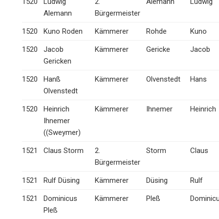
1520
Ludwig
2.
Alemann
Ludwig
Alemann
Bürgermeister
1520
Kuno Roden
Kämmerer
Rohde
Kuno
1520
Jacob
Kämmerer
Gericke
Jacob
Gericken
1520
Hanß
Kämmerer
Olvenstedt
Hans
Olvenstedt
1520
Heinrich
Kämmerer
Ihnemer
Heinrich
Ihnemer
((Sweymer)
1521
Claus Storm
2.
Storm
Claus
Bürgermeister
1521
Rulf Düsing
Kämmerer
Düsing
Rulf
1521
Dominicus
Kämmerer
Pleß
Dominic
Pleß