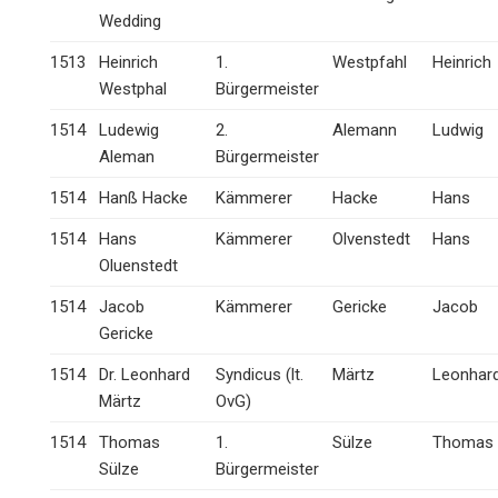
Wedding
1513
Heinrich
1.
Westpfahl
Heinrich
Westphal
Bürgermeister
1514
Ludewig
2.
Alemann
Ludwig
Aleman
Bürgermeister
1514
Hanß Hacke
Kämmerer
Hacke
Hans
1514
Hans
Kämmerer
Olvenstedt
Hans
Oluenstedt
1514
Jacob
Kämmerer
Gericke
Jacob
Gericke
1514
Dr. Leonhard
Syndicus (lt.
Märtz
Leonhar
Märtz
OvG)
1514
Thomas
1.
Sülze
Thomas
Sülze
Bürgermeister