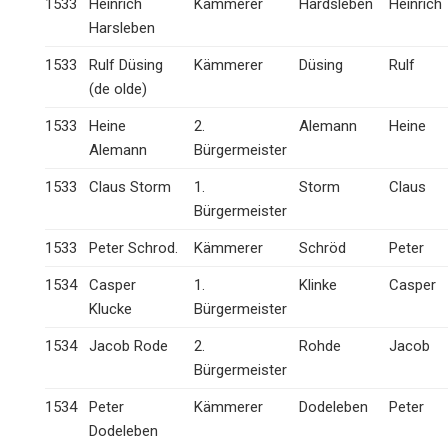
1533
Heinrich
Kämmerer
Hardsleben
Heinrich
Harsleben
1533
Rulf Düsing
Kämmerer
Düsing
Rulf
(de olde)
1533
Heine
2.
Alemann
Heine
Alemann
Bürgermeister
1533
Claus Storm
1.
Storm
Claus
Bürgermeister
1533
Peter Schrod.
Kämmerer
Schröd
Peter
1534
Casper
1.
Klinke
Casper
Klucke
Bürgermeister
1534
Jacob Rode
2.
Rohde
Jacob
Bürgermeister
1534
Peter
Kämmerer
Dodeleben
Peter
Dodeleben