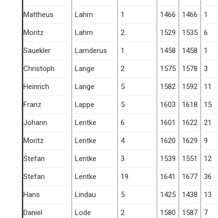
Mattheus
Lahm
1
1466
1466
1
Moritz
Lahm
2
1529
1535
6
Sauekler
Lamderus
1
1458
1458
1
Christoph
Lange
2
1575
1578
3
Heinrich
Lange
5
1582
1592
11
Franz
Lappe
5
1603
1618
15
Johann
Lentke
6
1601
1622
21
Moritz
Lentke
4
1620
1629
9
Stefan
Lentke
3
1539
1551
12
Stefan
Lentke
19
1641
1677
36
Hans
Lindau
5
1425
1438
13
Daniel
Lode
2
1580
1587
7