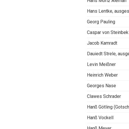
Hans Moriz Aleman
Hans Lentke, ausge
Georg Pauling
Caspar von Steinbek
Jacob Kamradt
Dauiedt Strele, aus
Levin Meißner
Heinrich Weber
Georges Nase
Clawes Schrader
Hanß Götling (Gotsch
Hanß Vockell
Hanß Meyer