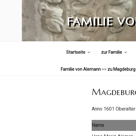
Zum
Inhalt
FAMILIE V
springen
Startseite
zur Familie
Familie von Alemann
>>
zu Magdeburg
Magdeburg
Anno 1601 Oberalter
Name