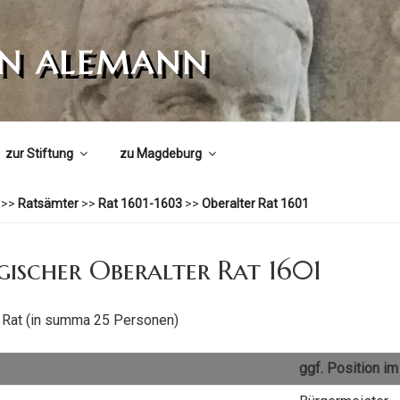
ON ALEMANN
zur Stiftung
zu Magdeburg
>>
Ratsämter
>>
Rat 1601-1603
>>
Oberalter Rat 1601
ischer Oberalter Rat 1601
 Rat (in summa 25 Personen)
ggf. Position im