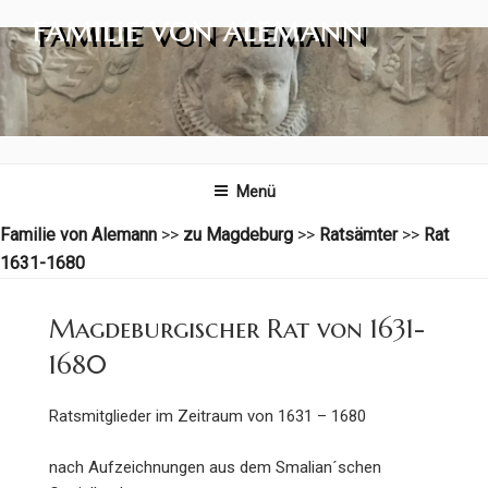
Zum
FAMILIE VON ALEMANN
Inhalt
springen
Menü
Familie von Alemann
>>
zu Magdeburg
>>
Ratsämter
>>
Rat
1631-1680
Magdeburgischer Rat von 1631-
1680
Ratsmitglieder im Zeitraum von 1631 – 1680
nach Aufzeichnungen aus dem Smalian´schen