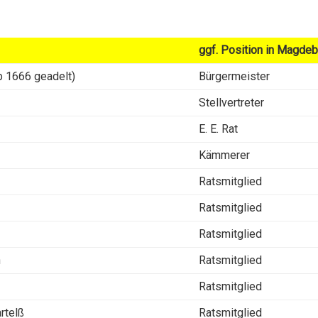
ggf. Position in Magde
b 1666 geadelt)
Bürgermeister
Stellvertreter
E. E. Rat
Kämmerer
Ratsmitglied
Ratsmitglied
Ratsmitglied
n
Ratsmitglied
Ratsmitglied
rtelß
Ratsmitglied