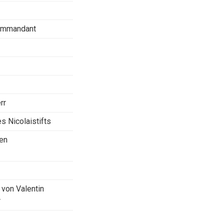
ommandant
rr
es Nicolaistifts
ben
 von Valentin
r