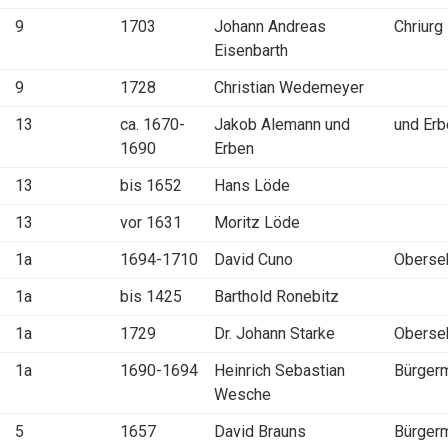
9
1703
Johann Andreas
Chriurg
Eisenbarth
9
1728
Christian Wedemeyer
13
ca. 1670-
Jakob Alemann und
und Er
1690
Erben
13
bis 1652
Hans Löde
13
vor 1631
Moritz Löde
1a
1694-1710
David Cuno
Obersek
1a
bis 1425
Barthold Ronebitz
1a
1729
Dr. Johann Starke
Obersek
1a
1690-1694
Heinrich Sebastian
Bürger
Wesche
5
1657
David Brauns
Bürger