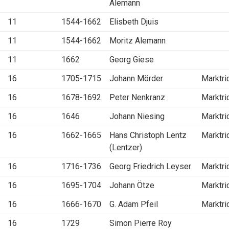
Alemann
11
1544-1662
Elisbeth Djuis
11
1544-1662
Moritz Alemann
11
1662
Georg Giese
16
1705-1715
Johann Mörder
Marktri
16
1678-1692
Peter Nenkranz
Marktri
16
1646
Johann Niesing
Marktri
16
1662-1665
Hans Christoph Lentz
Marktri
(Lentzer)
16
1716-1736
Georg Friedrich Leyser
Marktri
16
1695-1704
Johann Ötze
Marktri
16
1666-1670
G. Adam Pfeil
Marktri
16
1729
Simon Pierre Roy