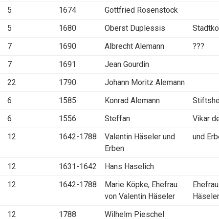
5
1674
Gottfried Rosenstock
5
1680
Oberst Duplessis
Stadtk
7
1690
Albrecht Alemann
???
7
1691
Jean Gourdin
22
1790
Johann Moritz Alemann
6
1585
Konrad Alemann
Stiftshe
6
1556
Steffan
Vikar d
12
1642-1788
Valentin Häseler und
und Er
Erben
12
1631-1642
Hans Haselich
12
1642-1788
Marie Köpke, Ehefrau
Ehefrau
von Valentin Häseler
Häsele
12
1788
Wilhelm Pieschel