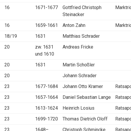
16
1671-1677
Gottfried Christoph
Marktri
Steinacker
16
1659-1661
Anton Zahn
Marktri
18/19
1631
Matthias Schrader
20
zw. 1631
Andreas Fricke
und 1610
20
1631
Martin Schoßler
20
Johann Schrader
23
1677-1684
Johann Otto Kramer
Ratsap
23
1657-1664
Daniel Sebastian Lange
Ratsap
23
1613-1624
Heinrich Losius
Ratsap
23
1699-1720
Thomas Dietrich Oloff
Ratsap
23
1648–
Christoph Schmincke
Ratsap