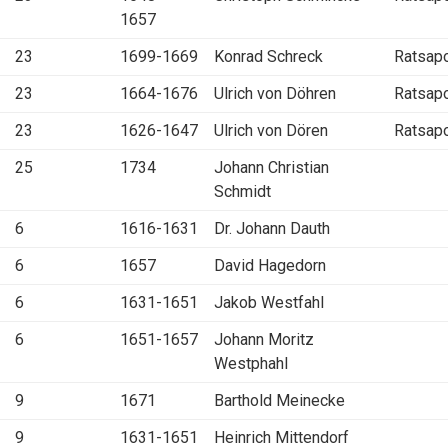
1657
23
1699-1669
Konrad Schreck
Ratsap
23
1664-1676
Ulrich von Döhren
Ratsap
23
1626-1647
Ulrich von Dören
Ratsap
25
1734
Johann Christian
Schmidt
6
1616-1631
Dr. Johann Dauth
6
1657
David Hagedorn
6
1631-1651
Jakob Westfahl
6
1651-1657
Johann Moritz
Westphahl
9
1671
Barthold Meinecke
9
1631-1651
Heinrich Mittendorf