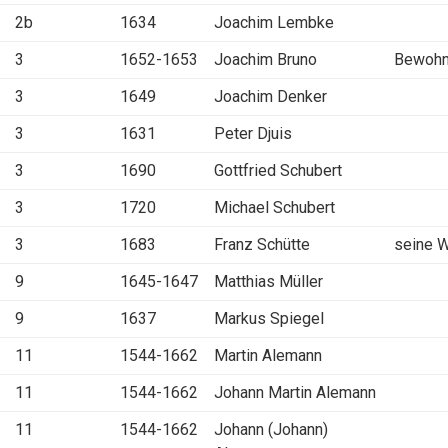
2b
1634
Joachim Lembke
3
1652-1653
Joachim Bruno
Bewohn
3
1649
Joachim Denker
3
1631
Peter Djuis
3
1690
Gottfried Schubert
3
1720
Michael Schubert
3
1683
Franz Schütte
seine 
9
1645-1647
Matthias Müller
9
1637
Markus Spiegel
11
1544-1662
Martin Alemann
11
1544-1662
Johann Martin Alemann
11
1544-1662
Johann (Johann)