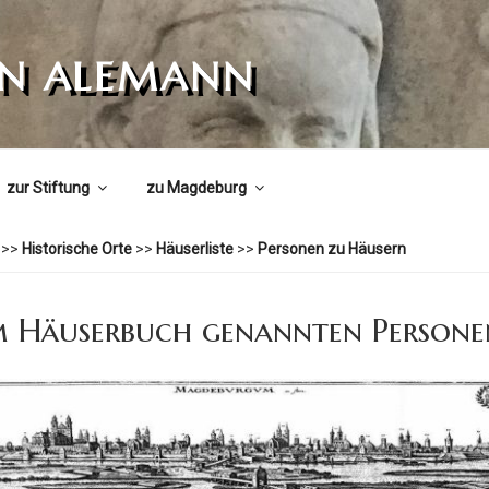
ON ALEMANN
zur Stiftung
zu Magdeburg
>>
Historische Orte
>>
Häuserliste
>>
Personen zu Häusern
im Häuserbuch genannten Persone