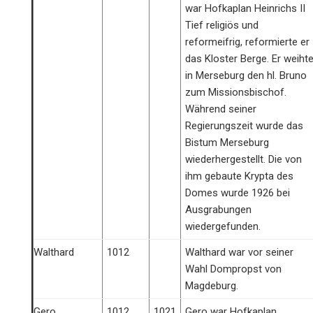
war Hofkaplan Heinrichs II
Tief religiös und
reformeifrig, reformierte er
das Kloster Berge. Er weiht
in Merseburg den hl. Bruno
zum Missionsbischof.
Während seiner
Regierungszeit wurde das
Bistum Merseburg
wiederhergestellt. Die von
ihm gebaute Krypta des
Domes wurde 1926 bei
Ausgrabungen
wiedergefunden.
Walthard
1012
Walthard war vor seiner
Wahl Dompropst von
Magdeburg.
Gero
1012
1021
Gero war Hofkaplan