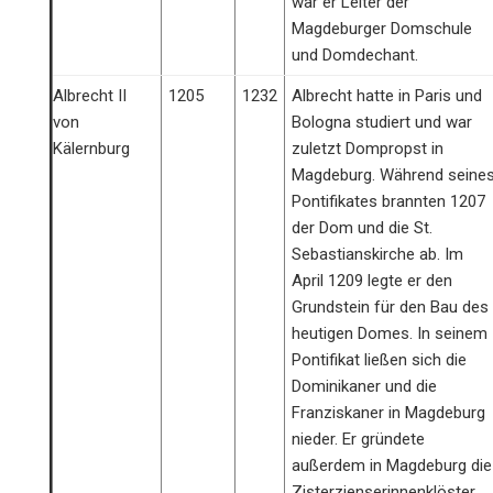
war er Leiter der
Magdeburger Domschule
und Domdechant.
Albrecht II
1205
1232
Albrecht hatte in Paris und
von
Bologna studiert und war
Kälernburg
zu­letzt Dompropst in
Magdeburg. Während seine
Pontifika­tes brannten 1207
der Dom und die St.
Sebastianskirche ab. Im
April 1209 legte er den
Grundstein für den Bau des
heutigen Domes. In seinem
Pontifikat ließen sich die
Dominikaner und die
Franziskaner in Magdeburg
nieder. Er gründete
außerdem in Magdeburg die
Zisterzienserinnenklöster