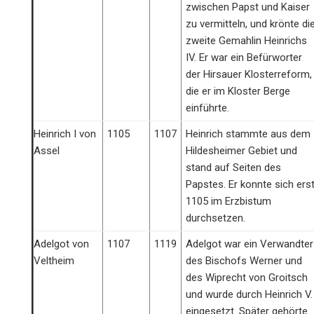
zwischen Papst und Kaiser
zu vermitteln, und krönte di
zweite Gemahlin Heinrichs
IV. Er war ein Befürworter
der Hirsauer Klosterreform,
die er im Kloster Berge
einführte.
Heinrich I von
1105
1107
Heinrich stammte aus dem
Assel
Hildesheimer Gebiet und
stand auf Seiten des
Papstes. Er konnte sich ers
1105 im Erzbistum
durchsetzen.
Adelgot von
1107
1119
Adelgot war ein Verwandter
Veltheim
des Bischofs Werner und
des Wiprecht von Groitsch
und wurde durch Heinrich V.
eingesetzt. Später gehörte