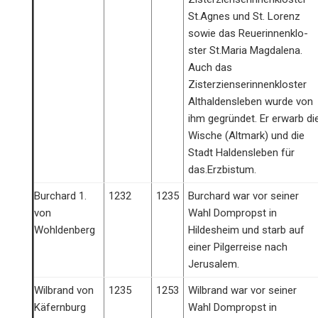
St.Agnes und St. Lorenz
sowie das Reuerinnenklo­
ster St.Maria Magdalena.
Auch das
Zisterzienserinnenkloster
Althaldensleben wurde von
ihm gegründet. Er erwarb di
Wische (Altmark) und die
Stadt Haldensleben für
das.Erzbistum.
Burchard 1.
1232
1235
Burchard war vor seiner
von
Wahl Dompropst in
Wohldenberg
Hildesheim und starb auf
einer Pilgerreise nach
Jerusalem.
Wilbrand von
1235
1253
Wilbrand war vor seiner
Käfernburg
Wahl Dompropst in