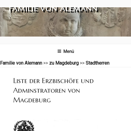
Zum
FAMILIE VON ALEMANN
Inhalt
springen
Menü
Familie von Alemann
>>
zu Magdeburg
>>
Stadtherren
Liste der Erzbischöfe und
Adminstratoren von
Magdeburg