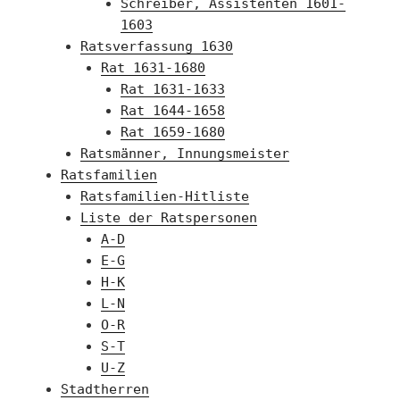
Schreiber, Assistenten 1601-
1603
Ratsverfassung 1630
Rat 1631-1680
Rat 1631-1633
Rat 1644-1658
Rat 1659-1680
Ratsmänner, Innungsmeister
Ratsfamilien
Ratsfamilien-Hitliste
Liste der Ratspersonen
A-D
E-G
H-K
L-N
O-R
S-T
U-Z
Stadtherren