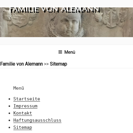
Zum
FAMILIE VON ALEMANN
Inhalt
springen
Menü
Familie von Alemann
>>
Sitemap
Menü
Startseite
Impressum
Kontakt
Haftungsausschluss
Sitemap