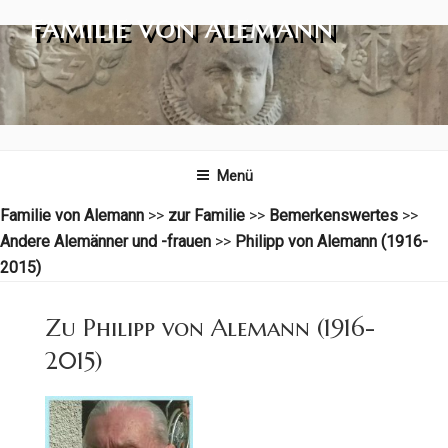
Zum
FAMILIE VON ALEMANN
Inhalt
springen
Menü
Familie von Alemann
>>
zur Familie
>>
Bemerkenswertes
>>
Andere Alemänner und -frauen
>>
Philipp von Alemann (1916-
2015)
Zu Philipp von Alemann (1916-
2015)