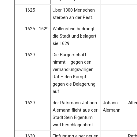
1625
Über 1300 Menschen
sterben an der Pest.
1625
1629
Wallenstein bedrängt
die Stadt und belagert
sie 1629
1629
Die Bürgerschaft
nimmt – gegen den
verhandlungswilligen
Rat – den Kampf
gegen die Belagerung
auf
1629
der Ratsmann Johann
Johann
Alte
Alemann flieht aus der
Alemann
Stadt.Sein Eigentum
wird beschlagnahmt
1630
Einführung einer neuen
Rat