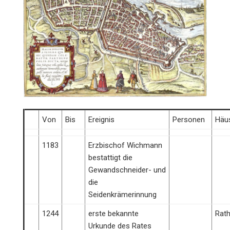
Von
Bis
Ereignis
Personen
Häu
1183
Erzbischof Wichmann
bestattigt die
Gewandschneider- und
die
Seidenkrämerinnung
1244
erste bekannte
Rat
Urkunde des Rates