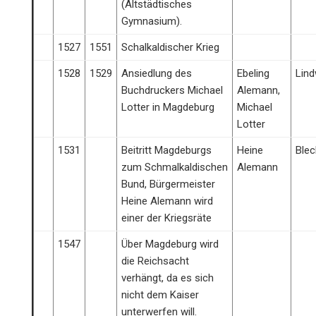
(Altstädtisches
Gymnasium).
1527
1551
Schalkaldischer Krieg
1528
1529
Ansiedlung des
Ebeling
Lin
Buchdruckers Michael
Alemann,
Lotter in Magdeburg
Michael
Lotter
1531
Beitritt Magdeburgs
Heine
Ble
zum Schmalkaldischen
Alemann
Bund, Bürgermeister
Heine Alemann wird
einer der Kriegsräte
1547
Über Magdeburg wird
die Reichsacht
verhängt, da es sich
nicht dem Kaiser
unterwerfen will.