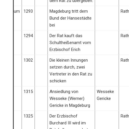
dem Rat zu übergeben.
um
1293
Magdeburg tritt dem
Rat
Bund der Hansestädte
bei
1294
Der Rat kauft das
Rat
Schultheißenamt vom
Erzbischof Erich
1302
Die kleinen Innungen
Rat
setzen durch, zwei
Vertreter in den Rat zu
schicken
1315
Ansiedlung von
Wesseke
Wesseke (Werner)
Gericke
Gericke in Magdeburg
1325
Der Erzbischof
Rat
Burchard III wird im