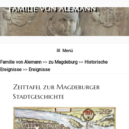
Zum
FAMILIE VON ALEMANN
Inhalt
springen
Menü
Familie von Alemann
>>
zu Magdeburg
>>
Historische
Ereignisse
>>
Ereignisse
Zeittafel zur Magdeburger
Stadtgeschichte