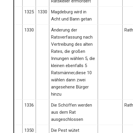
Ratskeller ermordert
1325
1330
Magdeburg wird in
Acht und Bann getan
1330
Änderung der
Rat
Ratsverfassung nach
Vertreibung des alten
Rates, die großen
Innungen wählen 5, die
kleinen ebenfalls 5
Ratsmänner,diese 10
wählen dann zwei
angesehene Bürger
hinzu
1336
Die Schöffen werden
Rat
aus dem Rat
ausgeschlossen
1350
Die Pest wütet