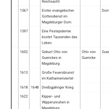
Reichsacht
1567
Erster evangelischer
Do
Gottesdienst im
Magdeburger Dom.
1597
Eine Pestepidemie
kostet Tausenden das
Leben.
1602
Geburt Otto von
Otto von
Gue
Guerickes in
Guericke
Magdeburg
1613
Große Feuersbrunst
im Katharinenviertel
1618
1648
Dreißigjähriger Krieg
1622
Kipper- und
Wipperunruhen in
Magdeburg