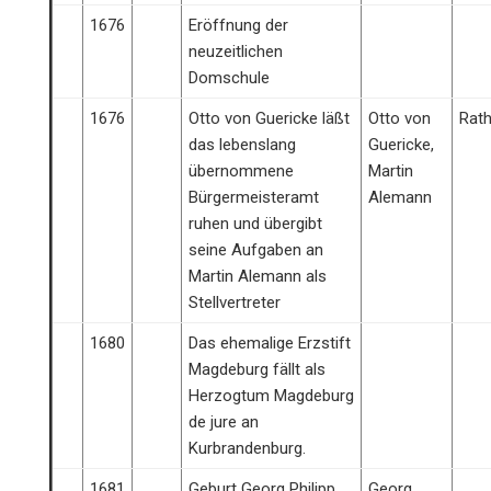
1676
Eröffnung der
neuzeitlichen
Domschule
1676
Otto von Guericke läßt
Otto von
Rat
das lebenslang
Guericke,
übernommene
Martin
Bürgermeisteramt
Alemann
ruhen und übergibt
seine Aufgaben an
Martin Alemann als
Stellvertreter
1680
Das ehemalige Erzstift
Magdeburg fällt als
Herzogtum Magdeburg
de jure an
Kurbrandenburg.
1681
Geburt Georg Philipp
Georg