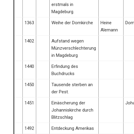
erstmals in
Magdeburg.
1363
Weihe der Domkirche
Heine
Do
Alemann
1402
Aufstand wegen
Münzverschlechterung
in Magdeburg
1440
Erfindung des
Buchdrucks
1450
Tausende sterben an
der Pest.
1451
Einäscherung der
Joha
Johanniskirche durch
Blitzschlag
1492
Entdeckung Amerikas