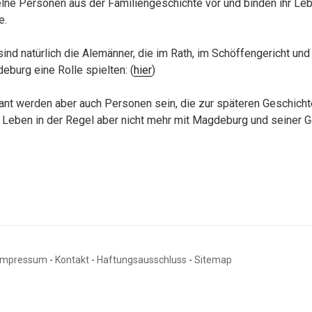
zelne Personen aus der Familiengeschichte vor und binden ihr Leb
e.
ind natürlich die Alemänner, die im Rath, im Schöffengericht und
eburg eine Rolle spielten: (
hier
)
sant werden aber auch Personen sein, die zur späteren Geschich
 Leben in der Regel aber nicht mehr mit Magdeburg und seiner 
Impressum
-
Kontakt
-
Haftungsausschluss
-
Sitemap