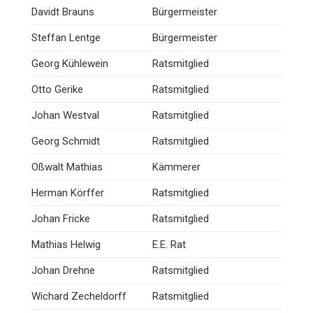
Davidt Brauns
Bürgermeister
Steffan Lentge
Bürgermeister
Georg Kühlewein
Ratsmitglied
Otto Gerike
Ratsmitglied
Johan Westval
Ratsmitglied
Georg Schmidt
Ratsmitglied
Oßwalt Mathias
Kämmerer
Herman Körffer
Ratsmitglied
Johan Fricke
Ratsmitglied
Mathias Helwig
E.E. Rat
Johan Drehne
Ratsmitglied
Wichard Zecheldorff
Ratsmitglied