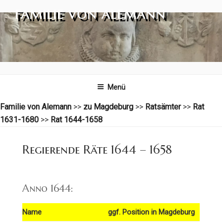
Zum
FAMILIE VON ALEMANN
Inhalt
springen
Menü
Familie von Alemann
>>
zu Magdeburg
>>
Ratsämter
>>
Rat
1631-1680
>>
Rat 1644-1658
Regierende Räte 1644 – 1658
Anno 1644:
Name
ggf. Position in Magdeburg