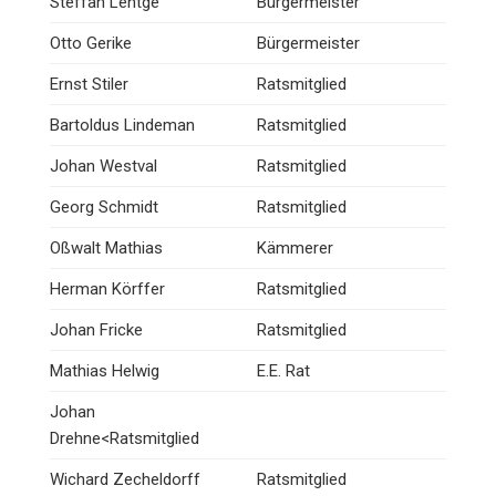
Steffan Lentge
Bürgermeister
Otto Gerike
Bürgermeister
Ernst Stiler
Ratsmitglied
Bartoldus Lindeman
Ratsmitglied
Johan Westval
Ratsmitglied
Georg Schmidt
Ratsmitglied
Oßwalt Mathias
Kämmerer
Herman Körffer
Ratsmitglied
Johan Fricke
Ratsmitglied
Mathias Helwig
E.E. Rat
Johan
Drehne<Ratsmitglied
Wichard Zecheldorff
Ratsmitglied