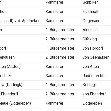
r
Kämmerer
Schpiker
holt
Kämmerer
Helmholt
enandt) v. d. Apotheken
Kämmerer
Degenandt
nn
1. Bürgermeister
Alemann
2. Bürgermeister
Glützing
dorf
1. Bürgermeister
von Hordorf
Sehausen
2. Bürgermeister
von Seehausen
lten (Alßten)
Kämmerer
von Alten
rechter
Kämmerer
Judentrechter
aw (Korlingk)
1. Bürgermeister
Korlingk
 Ebendorff
2. Bürgermeister
von Ebendorf
eleue (Dodeleben)
Kämmerer
Dodeleben