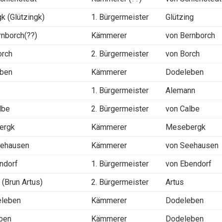
gk (Glützingk)
1. Bürgermeister
Glützing
rnborch(??)
Kämmerer
von Bernborch
orch
2. Bürgermeister
von Borch
eben
Kämmerer
Dodeleben
n
1. Bürgermeister
Alemann
lbe
2. Bürgermeister
von Calbe
ergk
Kämmerer
Mesebergk
Sehausen
Kämmerer
von Seehausen
ndorf
1. Bürgermeister
von Ebendorf
(Brun Artus)
2. Bürgermeister
Artus
eleben
Kämmerer
Dodeleben
ben
Kämmerer
Dodeleben