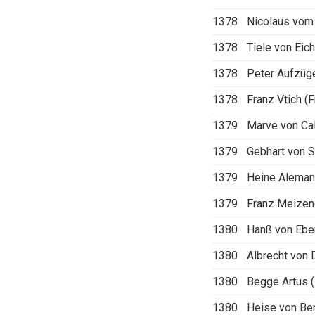
1378
Nicolaus vom 
1378
Tiele von Eic
1378
Peter Aufzüg
1378
Franz Vtich (F
1379
Marve von Ca
1379
Gebhart von 
1379
Heine Alema
1379
Franz Meizen
1380
Hanß von Ebe
1380
Albrecht von
1380
Begge Artus (
1380
Heise von Be