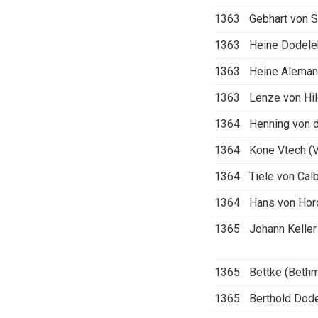
1363
Gebhart von 
1363
Heine Dodel
1363
Heine Alema
1363
Lenze von Hi
1364
Henning von 
1364
Köne Vtech (V
1364
Tiele von Cal
1364
Hans von Hor
1365
Johann Keller 
1365
Bettke (Beth
1365
Berthold Dod