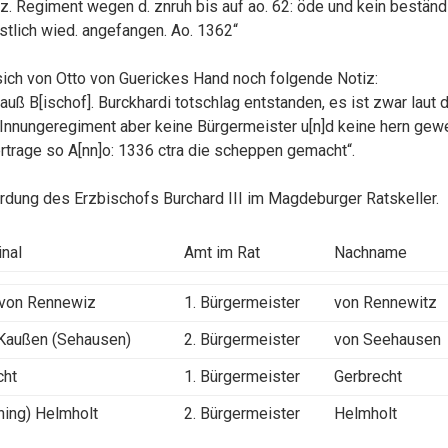
 dz. Regiment wegen d. znruh bis auf ao. 62: öde und kein bestä
tlich wied. angefangen. Ao. 1362“
sich von Otto von Guerickes Hand noch folgende Notiz:
 auß B[ischof]. Burckhardi totschlag entstanden, es ist zwar laut
 Innungeregiment aber keine Bürgermeister u[n]d keine hern gew
trage so A[nn]o: 1336 ctra die scheppen gemacht“.
rdung des Erzbischofs Burchard III im Magdeburger Ratskeller.
inal
Amt im Rat
Nachname
r von Rennewiz
1. Bürgermeister
von Rennewitz
Kaußen (Sehausen)
2. Bürgermeister
von Seehausen
cht
1. Bürgermeister
Gerbrecht
ning) Helmholt
2. Bürgermeister
Helmholt