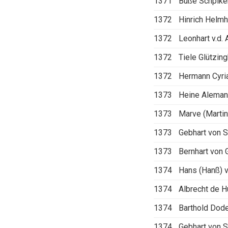
1371
Buße Schpike
1372
Hinrich Helm
1372
Leonhart v.d.
1372
Tiele Glützin
1372
Hermann Cyria
1373
Heine Alema
1373
Marve (Martin
1373
Gebhart von 
1373
Bernhart von 
1374
Hans (Hanß) 
1374
Albrecht de 
1374
Barthold Dod
1374
Gebhart von 