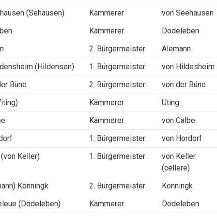
Shausen (Sehausen)
Kämmerer
von Seehausen
eben
Kämmerer
Dodeleben
nn
2. Bürgermeister
Alemann
ldensheim (Hildensen)
1. Bürgermeister
von Hildesheim
der Büne
2. Bürgermeister
von der Büne
iting)
Kämmerer
Uting
be
Kämmerer
von Calbe
dorf
1. Bürgermeister
von Hordorf
(von Keller)
1. Bürgermeister
von Keller
(cellere)
mann) Könningk
2. Bürgermeister
Könningk
eleue (Dodeleben)
Kämmerer
Dodeleben