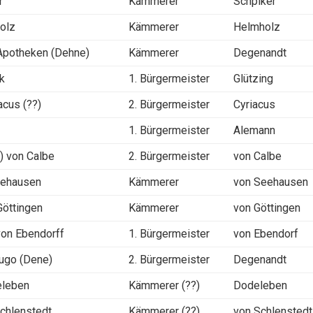
r
Kämmerer
Schpiker
holz
Kämmerer
Helmholz
 Apotheken (Dehne)
Kämmerer
Degenandt
gk
1. Bürgermeister
Glützing
cus (??)
2. Bürgermeister
Cyriacus
n
1. Bürgermeister
Alemann
) von Calbe
2. Bürgermeister
von Calbe
Sehausen
Kämmerer
von Seehausen
Göttingen
Kämmerer
von Göttingen
von Ebendorff
1. Bürgermeister
von Ebendorf
Hugo (Dene)
2. Bürgermeister
Degenandt
eleben
Kämmerer (??)
Dodeleben
Schlenstedt
Kämmerer (??)
von Schlenstedt