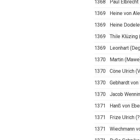
1368
Paul Elbrecht
1369
Heine von Al
1369
Heine Dodele
1369
Thile Klüzing 
1369
Leonhart (Deg
1370
Martin (Mawe
1370
Cöne Ulrich (V
1370
Gebhardt von
1370
Jacob Wenni
1371
Hanß von Ebe
1371
Frize Ulrich (?
1371
Wiechmann vo