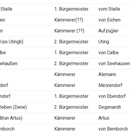
Stalle
1. Bürgermeister
vom Stalle
hen
Kämmerer(??)
von Eichen
er
Kämmerer (??)
Aufzügler
rize Utingh)
2. Bürgermeister
Uting
lbe
1. Bürgermeister
von Calbe
Sehaußen
2. Bürgermeister
von Seehausen
n
Kämmerer
Alemann
dorf
Kämmerer
Meizendorf
ndorf
1. Bürgermeister
von Ebendorf
 Deben (Dene)
2. Bürgermeister
Degenandt
Brun Artus)
Kämmerer
Artus
rnborch
Kämmerer
von Bernborch