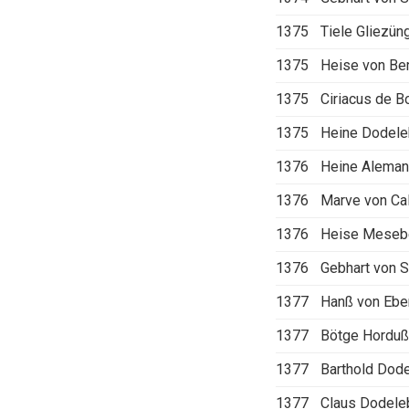
1375
Tiele Gliezün
1375
Heise von Be
1375
Ciriacus de B
1375
Heine Dodel
1376
Heine Alema
1376
Marve von Ca
1376
Heise Meseb
1376
Gebhart von 
1377
Hanß von Ebe
1377
Bötge Horduß 
1377
Barthold Dod
1377
Claus Dodele