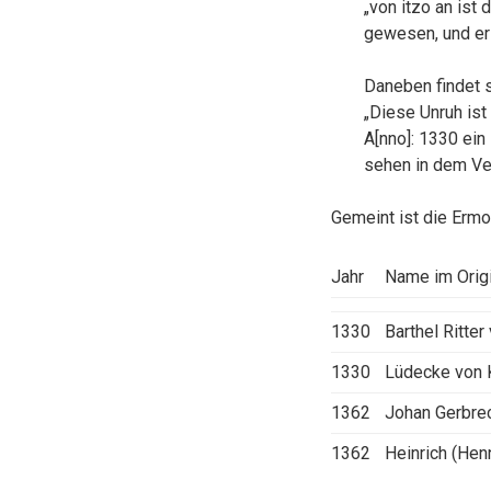
„von itzo an ist
gewesen, und ers
Daneben findet 
„Diese Unruh ist
A[nno]: 1330 ein
sehen in dem Ver
Gemeint ist die Ermo
Jahr
Name im Orig
1330
Barthel Ritte
1330
Lüdecke von 
1362
Johan Gerbre
1362
Heinrich (Hen