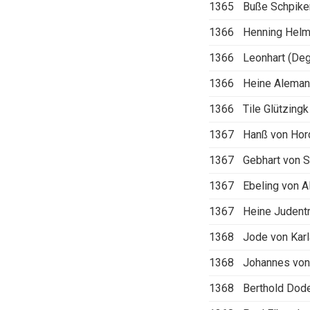
1365
Buße Schpike
1366
Henning Helm
1366
Leonhart (Deg
1366
Heine Alema
1366
Tile Glützingk
1367
Hanß von Hor
1367
Gebhart von 
1367
Ebeling von A
1367
Heine Judent
1368
Jode von Karl
1368
Johannes von
1368
Berthold Dod