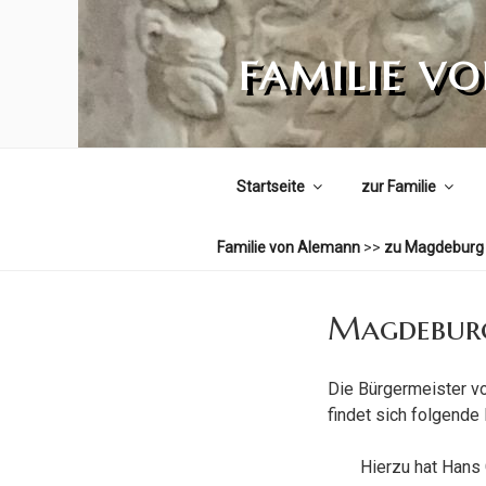
Zum
Inhalt
FAMILIE V
springen
Startseite
zur Familie
Familie von Alemann
>>
zu Magdeburg
Magdeburg
Die Bürgermeister v
findet sich folgende
Hierzu hat Hans