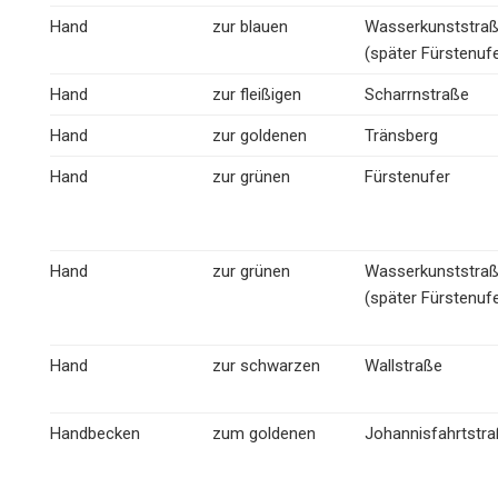
Hand
zur blauen
Wasserkunststra
(später Fürstenufe
Hand
zur fleißigen
Scharrnstraße
Hand
zur goldenen
Tränsberg
Hand
zur grünen
Fürstenufer
Hand
zur grünen
Wasserkunststra
(später Fürstenufe
Hand
zur schwarzen
Wallstraße
Handbecken
zum goldenen
Johannisfahrtstr