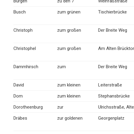
Bürgen
zu den 7
Weinfaßstraße
Busch
zum grünen
Tischierbrücke
Christoph
zum großen
Der Breite Weg
Christophel
zum großen
Am Alten Brückto
Dammhirsch
zum
Der Breite Weg
David
zum kleinen
Leiterstraße
Dom
zum kleinen
Stephansbrücke
Dorotheenburg
zur
Ulrichsstraße, Alte
Dräbes
zur goldenen
Georgenplatz