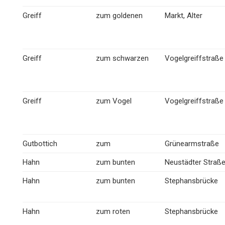
Greiff
zum goldenen
Markt, Alter
Greiff
zum schwarzen
Vogelgreiffstraße
Greiff
zum Vogel
Vogelgreiffstraße
Gutbottich
zum
Grünearmstraße
Hahn
zum bunten
Neustädter Straß
Hahn
zum bunten
Stephansbrücke
Hahn
zum roten
Stephansbrücke