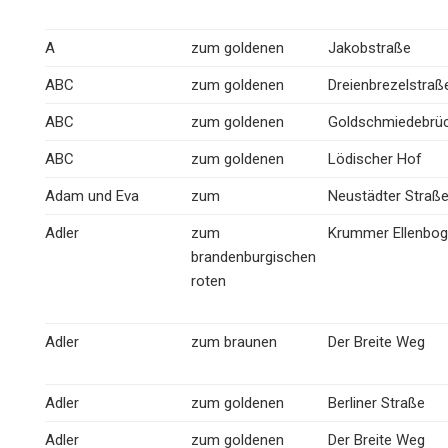
A
zum goldenen
Jakobstraße
ABC
zum goldenen
Dreienbrezelstraß
ABC
zum goldenen
Goldschmiedebrü
ABC
zum goldenen
Lödischer Hof
Adam und Eva
zum
Neustädter Straß
Adler
zum
Krummer Ellenbo
brandenburgischen
roten
Adler
zum braunen
Der Breite Weg
Adler
zum goldenen
Berliner Straße
Adler
zum goldenen
Der Breite Weg