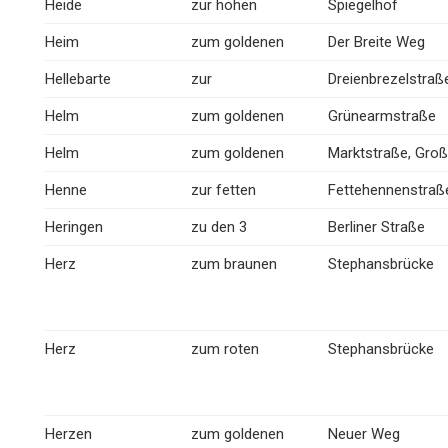
Heide
zur hohen
Spiegelhof
Heim
zum goldenen
Der Breite Weg
Hellebarte
zur
Dreienbrezelstraß
Helm
zum goldenen
Grünearmstraße
Helm
zum goldenen
Marktstraße, Gro
Henne
zur fetten
Fettehennenstraß
Heringen
zu den 3
Berliner Straße
Herz
zum braunen
Stephansbrücke
Herz
zum roten
Stephansbrücke
Herzen
zum goldenen
Neuer Weg