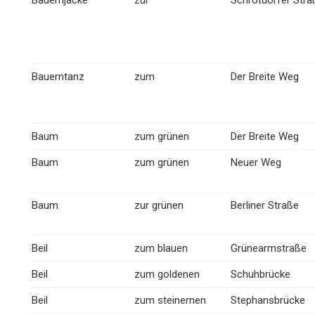
Bauernjacke
zur
Schrotdorfer Stra
Bauerntanz
zum
Der Breite Weg
Baum
zum grünen
Der Breite Weg
Baum
zum grünen
Neuer Weg
Baum
zur grünen
Berliner Straße
Beil
zum blauen
Grünearmstraße
Beil
zum goldenen
Schuhbrücke
Beil
zum steinernen
Stephansbrücke