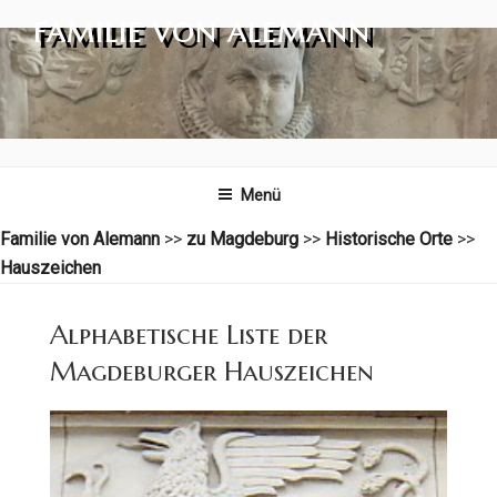
Zum
FAMILIE VON ALEMANN
Inhalt
springen
Menü
Familie von Alemann
>>
zu Magdeburg
>>
Historische Orte
>>
Hauszeichen
Alphabetische Liste der
Magdeburger Hauszeichen